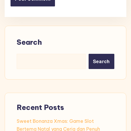
Search
Search
Recent Posts
Sweet Bonanza Xmas: Game Slot
Bertema Natal yang Ceria dan Penuh