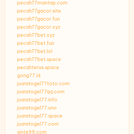
pecah77mantap.com
pecah77gacor.site
pecah77gacor.fun
pecah77gacor.xyz
pecah77bet.xyz
pecah77bet.fun
pecah77bet.lol
pecah77bet.space
pecahterus.space
gong77.id
juaratogel77toto.com
juaratogel77qq.com
juaratogel77.info
juaratogel77.uno
juaratogel77.space
juaratogel77.com
sinte99.com