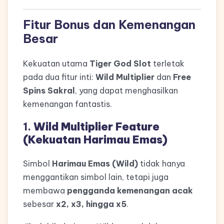
Fitur Bonus dan Kemenangan
Besar
Kekuatan utama
Tiger God Slot
terletak
pada dua fitur inti:
Wild Multiplier
dan
Free
Spins Sakral
, yang dapat menghasilkan
kemenangan fantastis.
1.
Wild Multiplier Feature
(Kekuatan Harimau Emas)
Simbol
Harimau Emas (Wild)
tidak hanya
menggantikan simbol lain, tetapi juga
membawa
pengganda kemenangan acak
sebesar
x2, x3, hingga x5
.