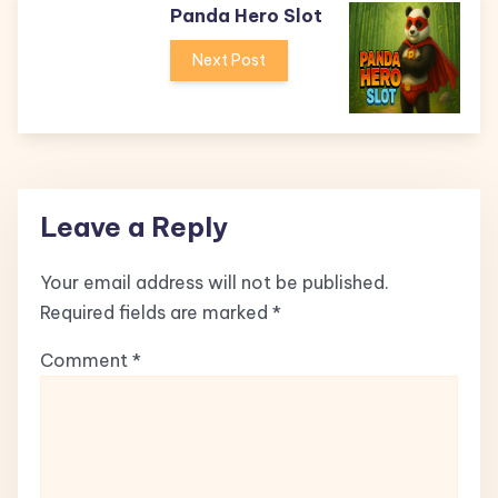
Panda Hero Slot
Next Post
Leave a Reply
Your email address will not be published.
Required fields are marked
*
Comment
*