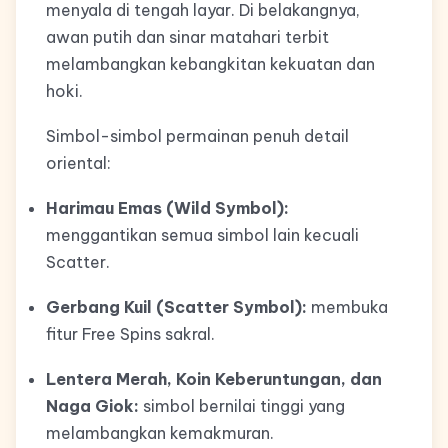
menyala di tengah layar. Di belakangnya,
awan putih dan sinar matahari terbit
melambangkan kebangkitan kekuatan dan
hoki.
Simbol-simbol permainan penuh detail
oriental:
Harimau Emas (Wild Symbol):
menggantikan semua simbol lain kecuali
Scatter.
Gerbang Kuil (Scatter Symbol):
membuka
fitur Free Spins sakral.
Lentera Merah, Koin Keberuntungan, dan
Naga Giok:
simbol bernilai tinggi yang
melambangkan kemakmuran.