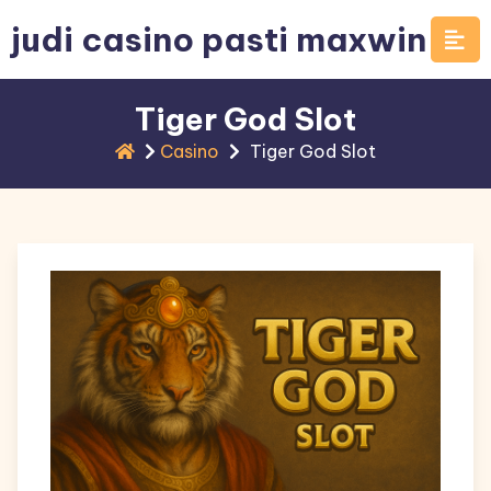
Skip
judi casino pasti maxwin
to
content
Tiger God Slot
Casino
Tiger God Slot