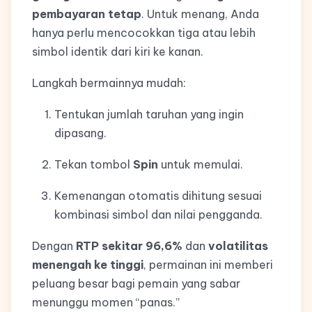
pembayaran tetap
. Untuk menang, Anda
hanya perlu mencocokkan tiga atau lebih
simbol identik dari kiri ke kanan.
Langkah bermainnya mudah:
Tentukan jumlah taruhan yang ingin
dipasang.
Tekan tombol
Spin
untuk memulai.
Kemenangan otomatis dihitung sesuai
kombinasi simbol dan nilai pengganda.
Dengan
RTP sekitar 96,6%
dan
volatilitas
menengah ke tinggi
, permainan ini memberi
peluang besar bagi pemain yang sabar
menunggu momen “panas.”