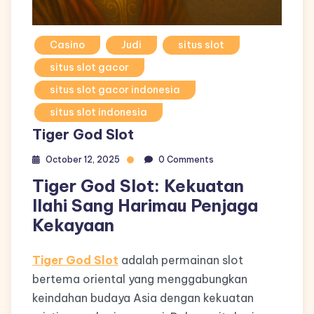
Casino
Judi
situs slot
situs slot gacor
situs slot gacor indonesia
situs slot indonesia
Tiger God Slot
October 12, 2025
0 Comments
Tiger God Slot: Kekuatan
Ilahi Sang Harimau Penjaga
Kekayaan
Tiger God Slot
adalah permainan slot
bertema oriental yang menggabungkan
keindahan budaya Asia dengan kekuatan