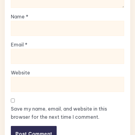
Name
*
Email
*
Website
Save my name, email, and website in this
browser for the next time I comment.