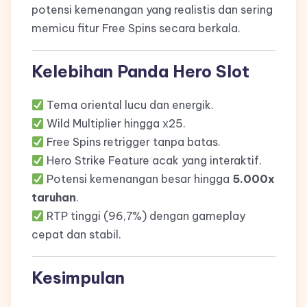
potensi kemenangan yang realistis dan sering
memicu fitur Free Spins secara berkala.
Kelebihan Panda Hero Slot
Tema oriental lucu dan energik.
Wild Multiplier hingga x25.
Free Spins retrigger tanpa batas.
Hero Strike Feature acak yang interaktif.
Potensi kemenangan besar hingga
5.000x
taruhan
.
RTP tinggi (96,7%) dengan gameplay
cepat dan stabil.
Kesimpulan