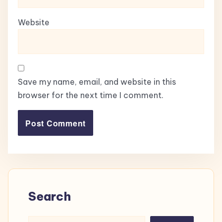
Website
Save my name, email, and website in this
browser for the next time I comment.
Search