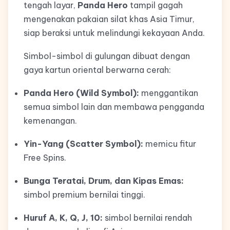
tengah layar,
Panda Hero
tampil gagah
mengenakan pakaian silat khas Asia Timur,
siap beraksi untuk melindungi kekayaan Anda.
Simbol-simbol di gulungan dibuat dengan
gaya kartun oriental berwarna cerah:
Panda Hero (Wild Symbol):
menggantikan
semua simbol lain dan membawa pengganda
kemenangan.
Yin-Yang (Scatter Symbol):
memicu fitur
Free Spins.
Bunga Teratai, Drum, dan Kipas Emas:
simbol premium bernilai tinggi.
Huruf A, K, Q, J, 10:
simbol bernilai rendah