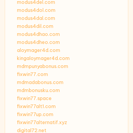
modus4del.com
modus4dol.com
modus4dal.com
modus4dil.com
modus4dhao.com
modus4dheo.com
aloymager4d.com
kingaloymager4d.com
mdmpunyabonus.com
fixwin77.com
mdmadabonus.com
mdmbonusku.com
fixwin77.space
fixwin77alt1.com
fixwin77up.com
fixwin77alternatif.xyz
digital72.net