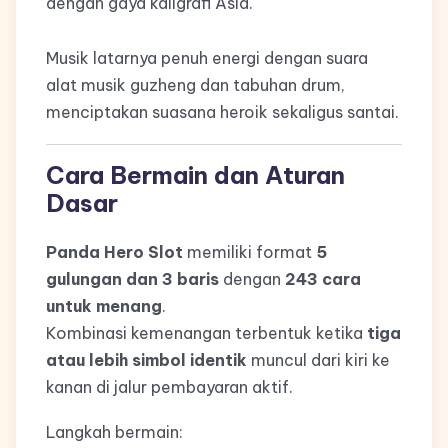
dengan gaya kaligrafi Asia.
Musik latarnya penuh energi dengan suara
alat musik guzheng dan tabuhan drum,
menciptakan suasana heroik sekaligus santai.
Cara Bermain dan Aturan
Dasar
Panda Hero Slot
memiliki format
5
gulungan dan 3 baris
dengan
243 cara
untuk menang
.
Kombinasi kemenangan terbentuk ketika
tiga
atau lebih simbol identik
muncul dari kiri ke
kanan di jalur pembayaran aktif.
Langkah bermain: