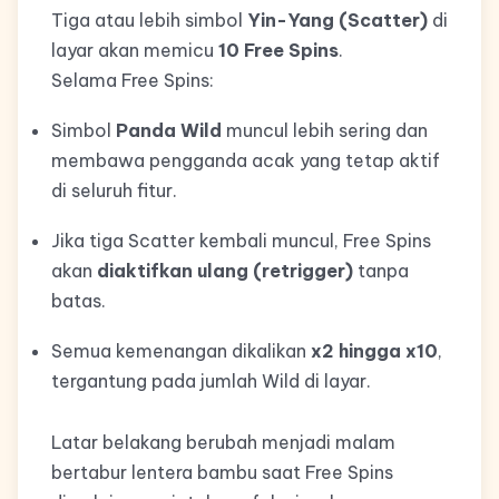
Tiga atau lebih simbol
Yin-Yang (Scatter)
di
layar akan memicu
10 Free Spins
.
Selama Free Spins:
Simbol
Panda Wild
muncul lebih sering dan
membawa pengganda acak yang tetap aktif
di seluruh fitur.
Jika tiga Scatter kembali muncul, Free Spins
akan
diaktifkan ulang (retrigger)
tanpa
batas.
Semua kemenangan dikalikan
x2 hingga x10
,
tergantung pada jumlah Wild di layar.
Latar belakang berubah menjadi malam
bertabur lentera bambu saat Free Spins