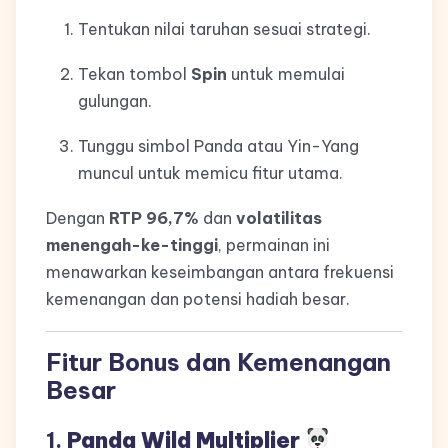
Tentukan nilai taruhan sesuai strategi.
Tekan tombol
Spin
untuk memulai
gulungan.
Tunggu simbol Panda atau Yin-Yang
muncul untuk memicu fitur utama.
Dengan
RTP 96,7%
dan
volatilitas
menengah-ke-tinggi
, permainan ini
menawarkan keseimbangan antara frekuensi
kemenangan dan potensi hadiah besar.
Fitur Bonus dan Kemenangan
Besar
1.
Panda Wild Multiplier