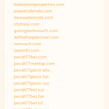
linebataviaproperties.com
pepperydetails.com
demositeincele.com
nfytiaoji.com
gazingtechnosoft.com
daftarhargaponsel.com
xemxech.com
senior91.com
pecah77bet.com
pecah77mantap.com
pecah77gacor.site
pecah77gacor.fun
pecah77gacor.xyz
pecah77bet.xyz
pecah77bet.fun
pecah77bet.lol