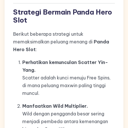
Strategi Bermain Panda Hero
Slot
Berikut beberapa strategi untuk
memaksimalkan peluang menang di
Panda
Hero Slot
:
Perhatikan kemunculan Scatter Yin-
Yang.
Scatter adalah kunci menuju Free Spins,
di mana peluang maxwin paling tinggi
muncul.
Manfaatkan Wild Multiplier.
Wild dengan pengganda besar sering
menjadi pembeda antara kemenangan