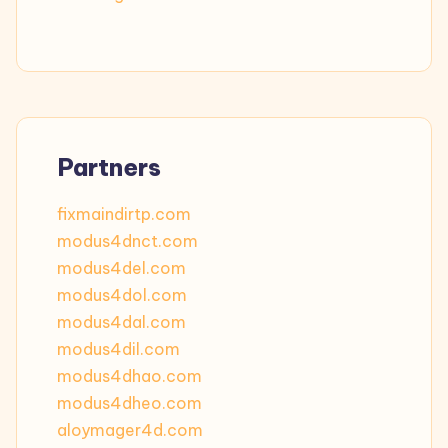
Partners
fixmaindirtp.com
modus4dnct.com
modus4del.com
modus4dol.com
modus4dal.com
modus4dil.com
modus4dhao.com
modus4dheo.com
aloymager4d.com