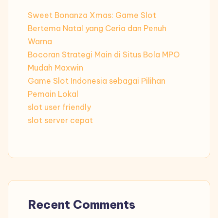
Sweet Bonanza Xmas: Game Slot
Bertema Natal yang Ceria dan Penuh
Warna
Bocoran Strategi Main di Situs Bola MPO
Mudah Maxwin
Game Slot Indonesia sebagai Pilihan
Pemain Lokal
slot user friendly
slot server cepat
Recent Comments