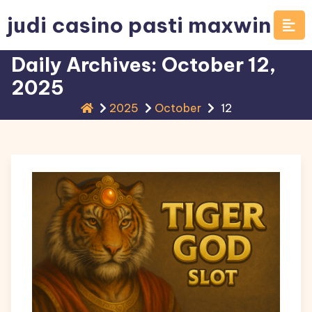
Skip
judi casino pasti maxwin
to
content
Daily Archives: October 12,
2025
2025
October
12