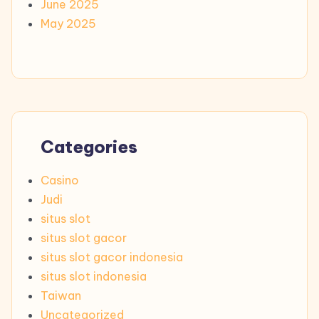
June 2025
May 2025
Categories
Casino
Judi
situs slot
situs slot gacor
situs slot gacor indonesia
situs slot indonesia
Taiwan
Uncategorized