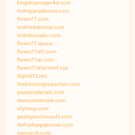
kingaloymager4d.com
mdmpunyabonus.com
fixwin77.com
mdmadabonus.com
mdmbonusku.com
fixwin77.space
fixwin77alt1.com
fixwin77up.com
fixwin77alternatif.xyz
digital72.net
linebataviaproperties.com
pepperydetails.com
demositeincele.com
nfytiaoji.com
gazingtechnosoft.com
daftarhargaponsel.com
xemxech.com