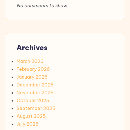
No comments to show.
Archives
March 2026
February 2026
January 2026
December 2025
November 2025
October 2025
September 2025
August 2025
July 2025