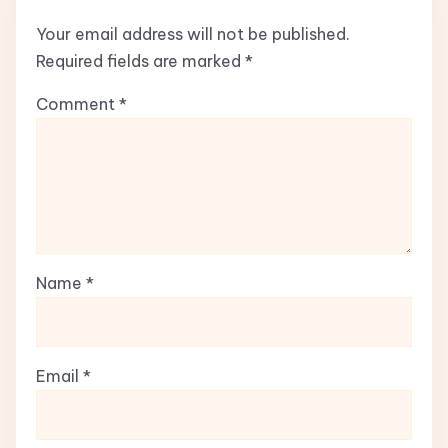
Your email address will not be published.
Required fields are marked
*
Comment
*
Name
*
Email
*