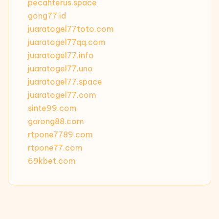
pecahterus.space
gong77.id
juaratogel77toto.com
juaratogel77qq.com
juaratogel77.info
juaratogel77.uno
juaratogel77.space
juaratogel77.com
sinte99.com
garong88.com
rtpone7789.com
rtpone77.com
69kbet.com