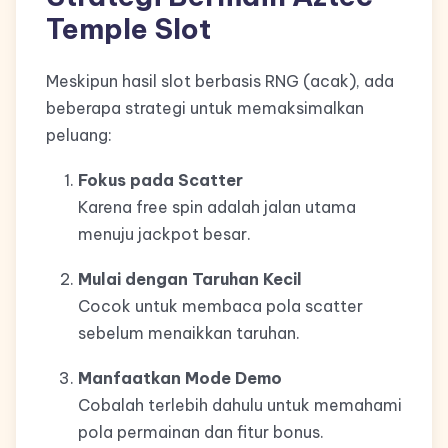
Temple Slot
Meskipun hasil slot berbasis RNG (acak), ada
beberapa strategi untuk memaksimalkan
peluang:
Fokus pada Scatter
Karena free spin adalah jalan utama
menuju jackpot besar.
Mulai dengan Taruhan Kecil
Cocok untuk membaca pola scatter
sebelum menaikkan taruhan.
Manfaatkan Mode Demo
Cobalah terlebih dahulu untuk memahami
pola permainan dan fitur bonus.