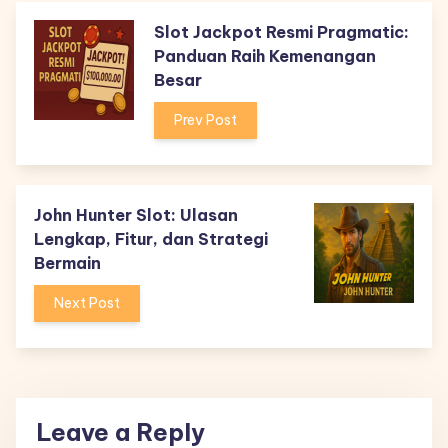
Slot Jackpot Resmi Pragmatic:
Panduan Raih Kemenangan
Besar
Prev Post
John Hunter Slot: Ulasan
Lengkap, Fitur, dan Strategi
Bermain
Next Post
Leave a Reply