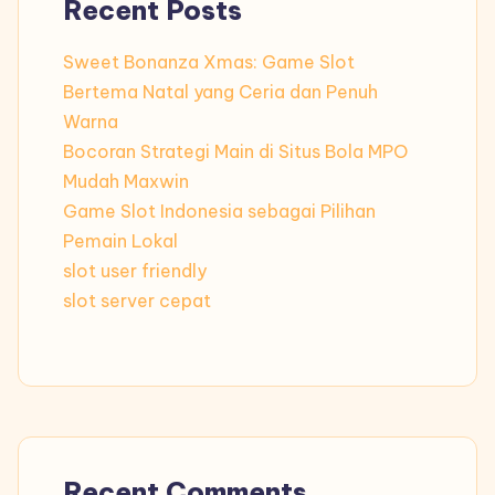
Recent Posts
Sweet Bonanza Xmas: Game Slot
Bertema Natal yang Ceria dan Penuh
Warna
Bocoran Strategi Main di Situs Bola MPO
Mudah Maxwin
Game Slot Indonesia sebagai Pilihan
Pemain Lokal
slot user friendly
slot server cepat
Recent Comments