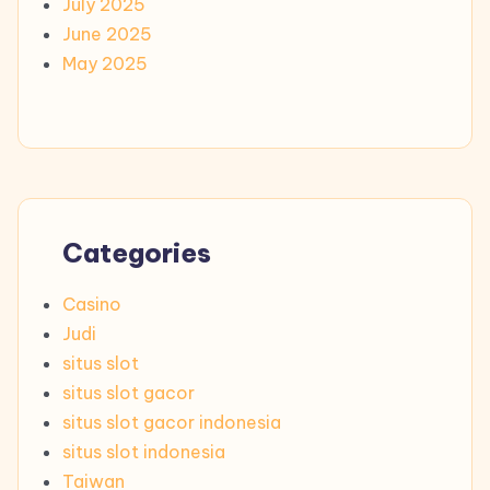
July 2025
June 2025
May 2025
Categories
Casino
Judi
situs slot
situs slot gacor
situs slot gacor indonesia
situs slot indonesia
Taiwan