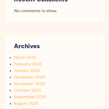
No comments to show.
Archives
March 2026
February 2026
January 2026
December 2025
November 2025
October 2025
September 2025
August 2025